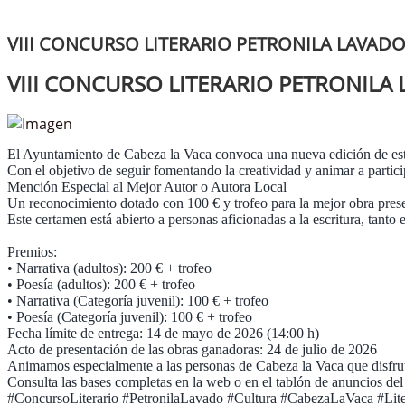
VIII CONCURSO LITERARIO PETRONILA LAVAD
VIII CONCURSO LITERARIO PETRONILA
El Ayuntamiento de Cabeza la Vaca convoca una nueva edición de este c
Con el objetivo de seguir fomentando la creatividad y animar a partici
Mención Especial al Mejor Autor o Autora Local
Un reconocimiento dotado con 100 € y trofeo para la mejor obra prese
Este certamen está abierto a personas aficionadas a la escritura, tanto
Premios:
• Narrativa (adultos): 200 € + trofeo
• Poesía (adultos): 200 € + trofeo
• Narrativa (Categoría juvenil): 100 € + trofeo
• Poesía (Categoría juvenil): 100 € + trofeo
Fecha límite de entrega: 14 de mayo de 2026 (14:00 h)
Acto de presentación de las obras ganadoras: 24 de julio de 2026
Animamos especialmente a las personas de Cabeza la Vaca que disfruta
Consulta las bases completas en la web o en el tablón de anuncios de
#ConcursoLiterario #PetronilaLavado #Cultura #CabezaLaVaca #Lite