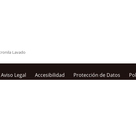
etronila Lavado
Aviso Legal
Accesibilidad
Protección de Datos
Pol