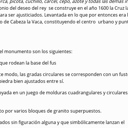
rca, picota, cuchillo, cárcel, cepo, azote y todas las demás i
io del deseo del rey se construye en el año 1600 la Cruz la 
ra ser ajusticiados. Levantada en lo que por entonces era la
de Cabeza la Vaca, constituyendo el centro urbano y punt
 el monumento son los siguientes:
que rodean la base del fus
ste modo, las gradas circulares se corresponden con un fust
piedra bien ajustados entre sí.
 apoyada en un juego de molduras cuadrangulares y circulare
sto por varios bloques de granito superpuestos.
izados sin figuración alguna y que simbólicamente lanzan el