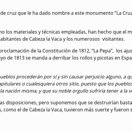
 de cruz que le ha dado nombre a este monumento “La Cruz
como los materiales y técnicas empleadas, han hecho que e
bitantes de Cabeza la Vaca y los numerosos visitantes.
a proclamación de la Constitución de 1812, “La Pepa”, los a
yo de 1813 se manda a derribar los rollos y picotas en Esp
 procederán por sí y sin causar perjuicio alguno, a qui
apitulares o cualesquiera otros sitio, puesto que los puebl
a nación misma, y que su noble orgullo sufriría tener a la 
stas disposiciones, pero suponemos que se destruirían bast
os, como el de Cabeza la Vaca, tuvieron más suerte y fuero