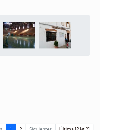
s
1
2
Siguientes
Última [Pág 2]