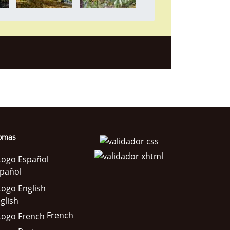
iomas
pañol
glish
French