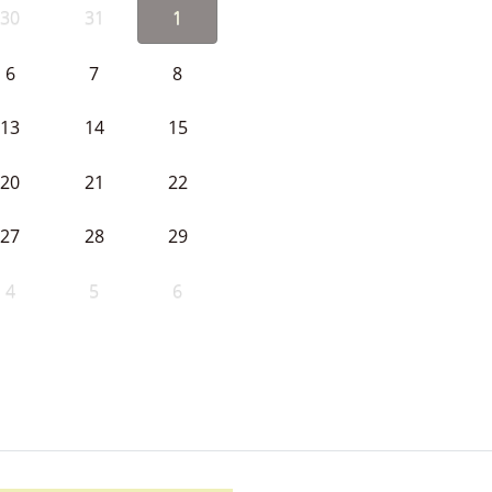
30
31
1
6
7
8
13
14
15
20
21
22
27
28
29
4
5
6
d Ayuntamiento de Cabeza la V