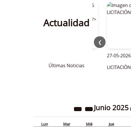
Actualidad
❮
28-05-2026
27-05-2026
Últimas Noticias
OFERTAS DE EMPLEO PARA LA
LICITACIÓN BAR
TEMPORADA DE VERANO 2026
Junio
2025
Lun
Mar
Mié
Jue