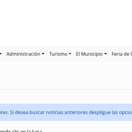
Administración
Turismo
El Municipio
Feria de 
entes. Si desea buscar noticias anteriores despligue las opc
ndo clic en la lupa