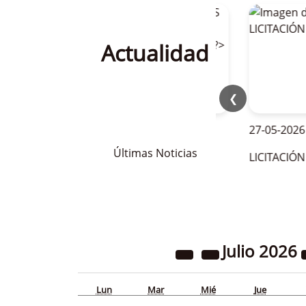
Actualidad
❮
28-05-2026
27-05-2026
Últimas Noticias
OFERTAS DE EMPLEO PARA LA
LICITACIÓN BAR
TEMPORADA DE VERANO 2026
Julio
2026
Lun
Mar
Mié
Jue