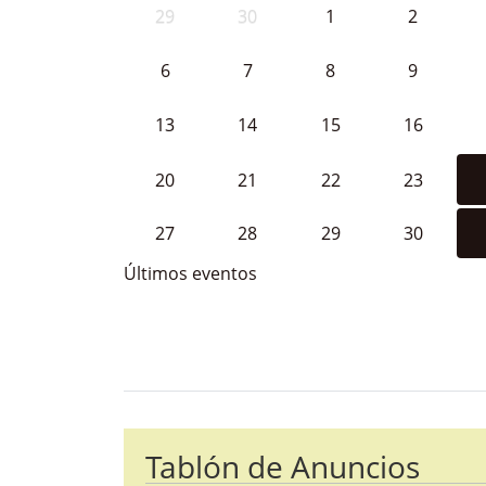
29
30
1
2
6
7
8
9
13
14
15
16
20
21
22
23
27
28
29
30
Últimos eventos
Bloque Principal de la Entida
Button
Tablón de Anuncios