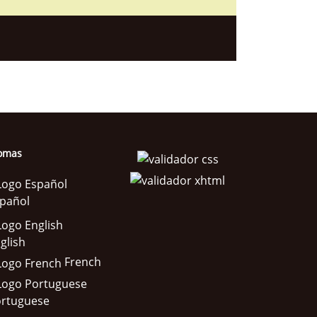
iomas
pañol
glish
French
rtuguese