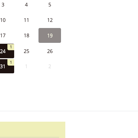
3
4
5
10
11
12
17
18
19
1
24
25
26
1
31
1
2
d Ayuntamiento de Cabeza la V