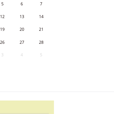
5
6
7
12
13
14
19
20
21
26
27
28
3
4
5
d Ayuntamiento de Cabeza la V