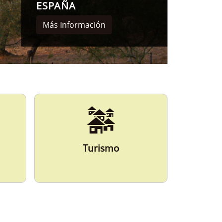
Ví
M
Turismo