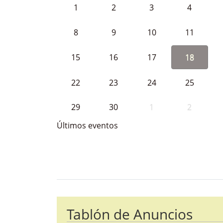
1
2
3
4
8
9
10
11
15
16
17
18
22
23
24
25
29
30
1
2
Últimos eventos
Bloque Principal de la Entida
Button
Tablón de Anuncios