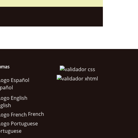
iomas
pañol
glish
French
rtuguese