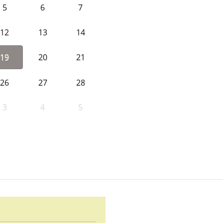
5
6
7
12
13
14
19
20
21
26
27
28
3
4
5
d Ayuntamiento de Cabeza la V