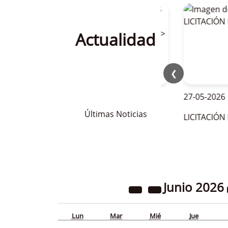
Actualidad
❮
28-05-2026
27-05-2026
Últimas Noticias
OFERTAS DE EMPLEO PARA LA
LICITACIÓN BAR 
TEMPORADA DE VERANO 2026
Junio
2026
Lun
Mar
Mié
Jue