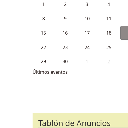
1
2
3
4
8
9
10
11
15
16
17
18
22
23
24
25
29
30
1
2
Últimos eventos
Bloque Principal de la Entida
Button
Tablón de Anuncios