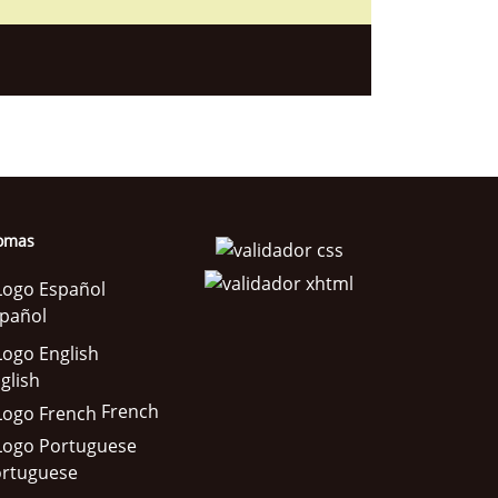
iomas
pañol
glish
French
rtuguese