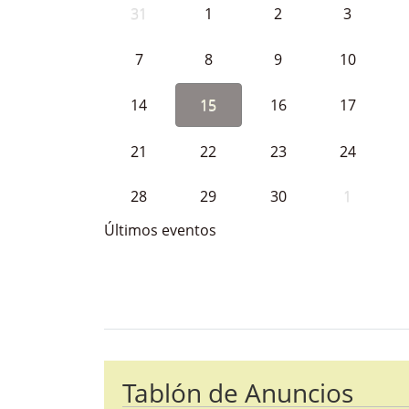
31
1
2
3
7
8
9
10
14
15
16
17
21
22
23
24
28
29
30
1
Últimos eventos
Bloque Principal de la Entida
Button
Tablón de Anuncios