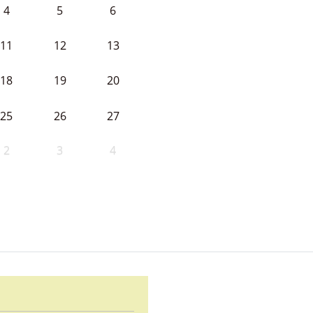
4
5
6
11
12
13
18
19
20
25
26
27
2
3
4
d Ayuntamiento de Cabeza la V