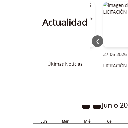
Actualidad
❮
28-05-2026
27-05-2026
Últimas Noticias
OFERTAS DE EMPLEO PARA LA
LICITACIÓN BAR
TEMPORADA DE VERANO 2026
Junio
20
Lun
Mar
Mié
Jue