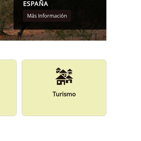
Ví
M
Turismo