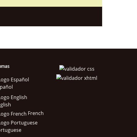
iomas
pañol
glish
French
rtuguese