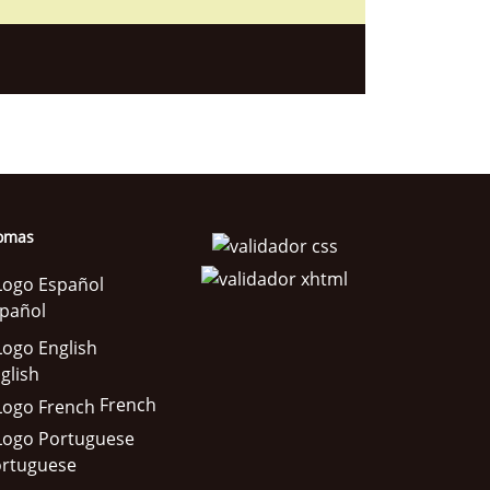
iomas
pañol
glish
French
rtuguese