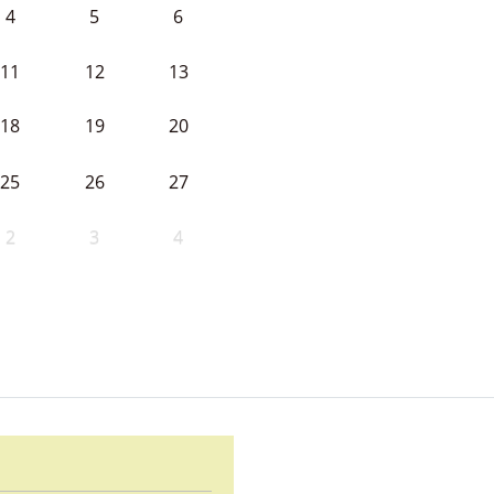
4
5
6
11
12
13
18
19
20
25
26
27
2
3
4
d Ayuntamiento de Cabeza la V