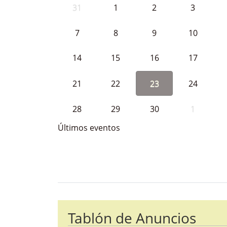
31
1
2
3
7
8
9
10
14
15
16
17
21
22
23
24
28
29
30
1
Últimos eventos
Bloque Principal de la Entida
Button
Tablón de Anuncios