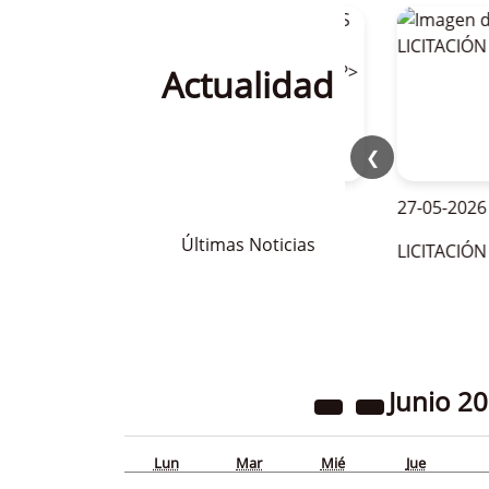
Actualidad
❮
28-05-2026
27-05-2026
Últimas Noticias
OFERTAS DE EMPLEO PARA LA
LICITACIÓN BAR
TEMPORADA DE VERANO 2026
Junio
20
Lun
Mar
Mié
Jue